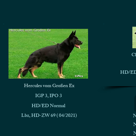
Ch
HD/ED 
Hercules vom Großen Ex
IGP 3, IPO 3
HD/ED Normal
Lbz, HD-ZW 69 ( 04/2021)
N
N
N