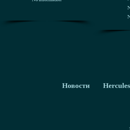
No information
N
N
Новости
Hercule