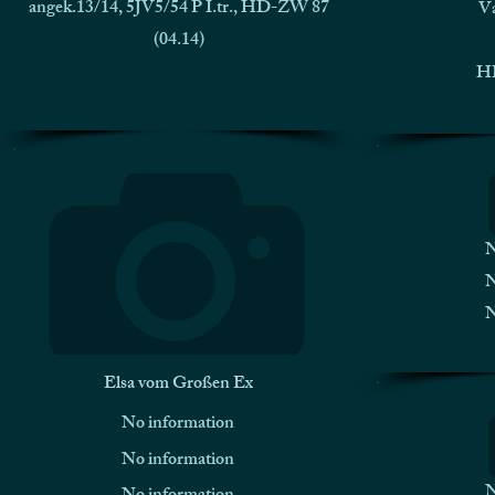
angek.13/14, 5JV5/54 P I.tr., HD-ZW 87
Va
(04.14)
HD
N
N
N
Elsa vom Großen Ex
No information
No information
N