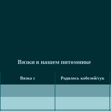
Вязки в нашем питомнике
Вязка с
Родилось кобелей/сук
Вязка с
Родилось кобелей/сук