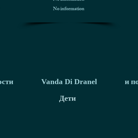
No information
ости
Vanda Di Dranel
и п
Дети