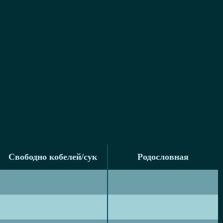
Свободно кобелей/сук
Родословная
Свободно кобелей/сук
Родословная