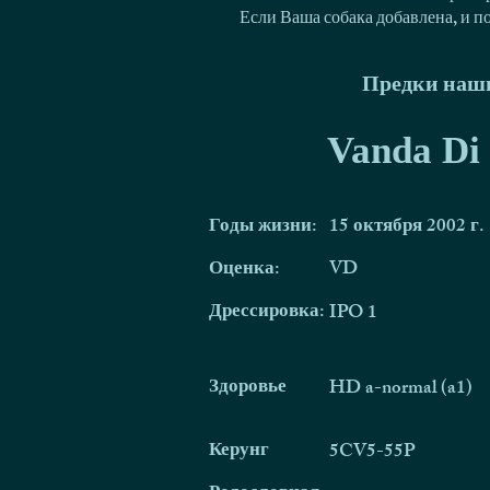
Если Ваша собака добавлена, и п
Предки наши
Vanda Di
Годы жизни:
15 октября 2002 г.
Оценка:
VD
Дрессировка:
IPO 1
Здоровье
HD a-normal (a1)
Керунг
5CV5-55P