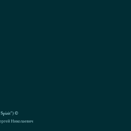
pirit") ©
ергей Николаевич