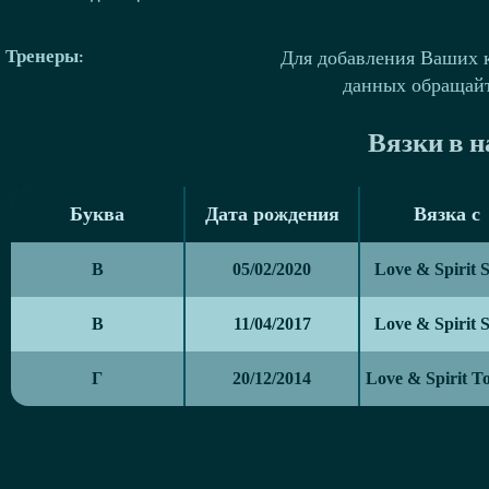
Тренеры
:
Для добавления Ваших 
данных обращай
Вязки в 
Буква
Дата рождения
Вязка с
Буква
Дата рождения
Вязка с
В
05/02/2020
Love & Spirit 
В
11/04/2017
Love & Spirit 
Г
20/12/2014
Love & Spirit T