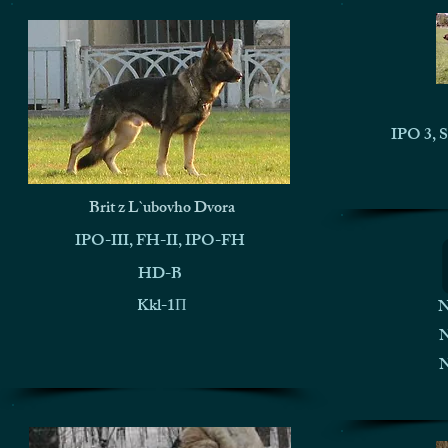
IPO 3,
Brit z L`ubovho Dvora
IPO-III, FH-II, IPO-FH
HD-B
Kkl-1П
N
N
N