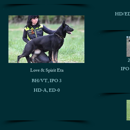
HD/ED 
Z
IPO 
Love & Spirit Eta
BH/VT, IPO 3
HD-A, ED-0