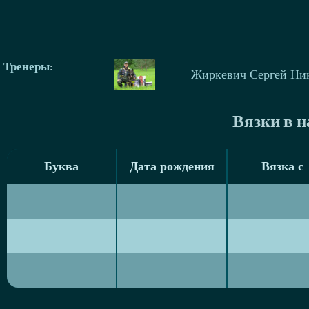
Тренеры
:
Жиркевич Сергей Ни
Вязки в 
Буква
Дата рождения
Вязка с
Буква
Дата рождения
Вязка с