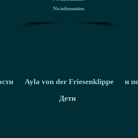
No information
ости
Ayla von der Friesenklippe
и п
Дети