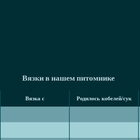
Вязки в нашем питомнике
Вязка с
Родилось кобелей/сук
Вязка с
Родилось кобелей/сук