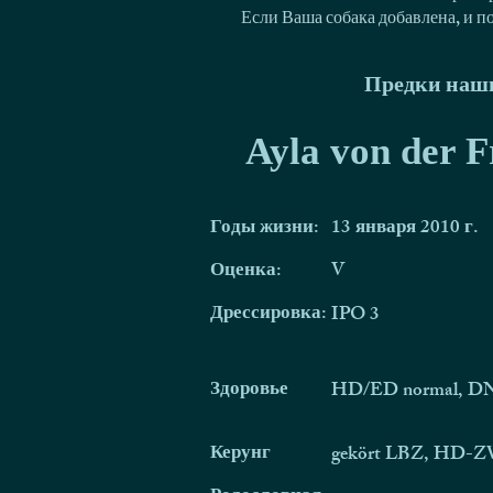
Если Ваша собака добавлена, и п
Предки наши
Ayla von der F
Годы жизни:
13 января 2010 г.
Оценка:
V
Дрессировка:
IPO 3
Здоровье
HD/ED normal, DN
Керунг
gekört LBZ, HD-ZW