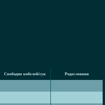
Свободно кобелей/сук
Родословная
Свободно кобелей/сук
Родословная