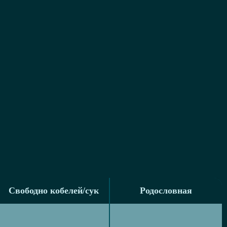
Свободно кобелей/сук
Родословная
Свободно кобелей/сук
Родословная