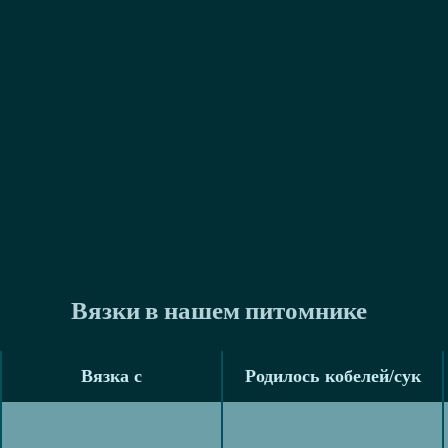
Вязки в нашем питомнике
Вязка с
Родилось кобелей/сук
Вязка с
Родилось кобелей/сук