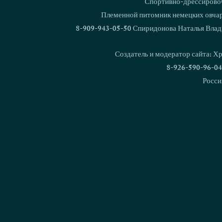
Спортивно-дрессировоч
Ваш комментарий...
Племенной питомник немецких овчаро
8-909-943-05-50 Спиридонова Наталья Влад
В питомнике родился 1000
Кубок Росс
щенок!
Националь
Создатель и модератор сайта: Х
дрессировки
8-926-590-96-04
Росси