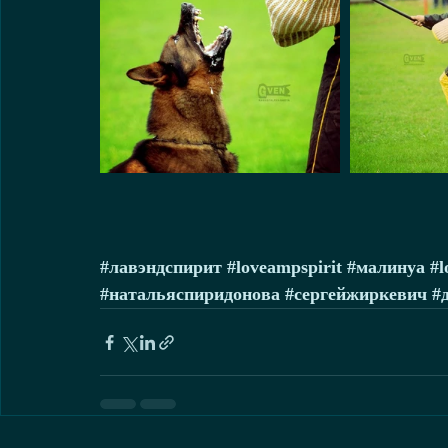
#лавэндспирит
#loveampspirit
#малинуа
#l
#натальяспиридонова
#сергейжиркевич
#