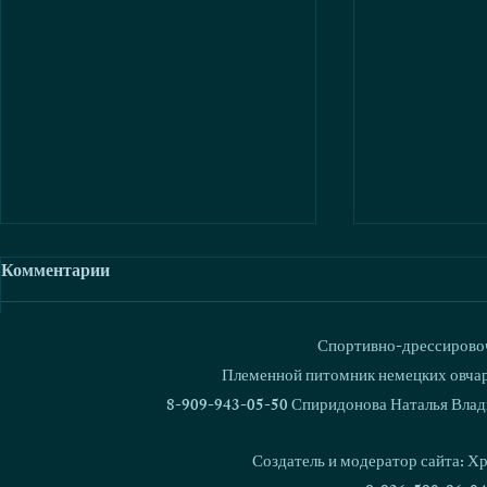
Комментарии
Спортивно-дрессировоч
Ваш комментарий...
Племенной питомник немецких овчаро
8-909-943-05-50 Спиридонова Наталья Влад
В питомнике родился 1000
Кубок Росс
щенок!
Националь
Создатель и модератор сайта: Х
дрессировки