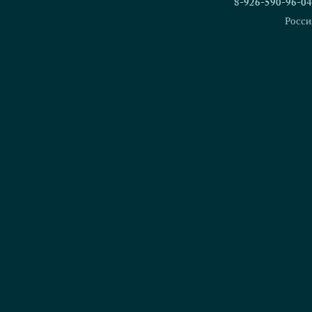
8-926-590-96-04
Росси