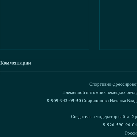
Комментарии
Спортивно-дрессировоч
Ваш комментарий...
Племенной питомник немецких овчаро
8-909-943-05-50 Спиридонова Наталья Влад
В питомнике родился 1000
Кубок Росс
щенок!
Националь
Создатель и модератор сайта: Х
дрессировки
8-926-590-96-04
Росси