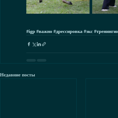
#igp
#важно
#дрессировка
#зкс
#тренинги
Недавние посты