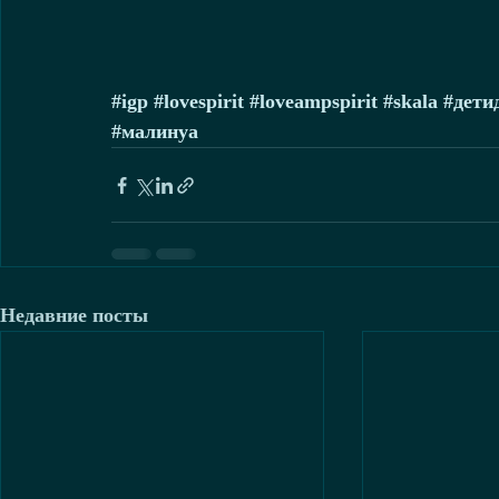
#igp
#lovespirit
#loveampspirit
#skala
#дети
#малинуа
Недавние посты