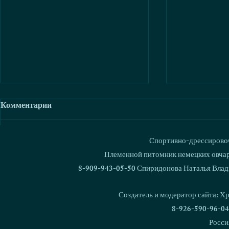
Комментарии
Спортивно-дрессировоч
Ваш комментарий...
Племенной питомник немецких овчаро
8-909-943-05-50 Спиридонова Наталья Влад
В питомнике родился 1000
Кубок Росс
щенок!
Националь
Создатель и модератор сайта: Х
дрессировки
8-926-590-96-04
Росси