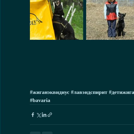
#жиганэквидиус
#лавэндспирит
#детижиг
#bavaria