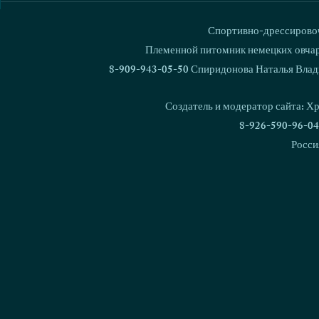
Спортивно-дрессировоч
Ваш комментарий...
Племенной питомник немецких овчаро
8-909-943-05-50 Спиридонова Наталья Влад
Кубок России FCI-IGP-3
Родились щ
2023
Zloy Killer 
Создатель и модератор сайта: Х
Love & Spir
8-926-590-96-04
Росси