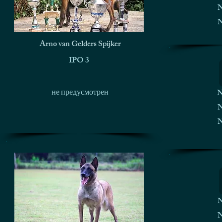
N
N
Arno van Gelders Spijker
IPO 3
не предусмотрен
N
N
N
N
N