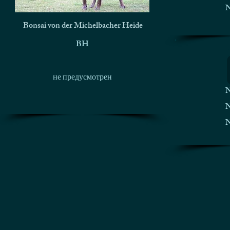
N
Bonsai von der Michelbacher Heide
BH
не предусмотрен
N
N
N