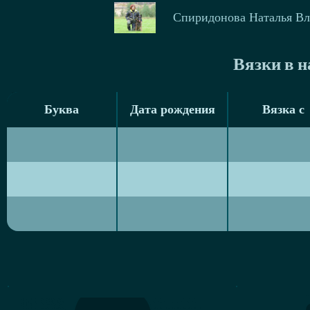
Спиридонова Наталья В
Вязки в 
Буква
Дата рождения
Вязка с
Буква
Дата рождения
Вязка с