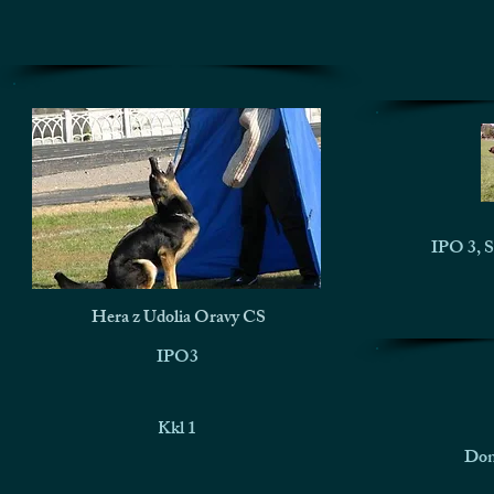
IPO 3,
Hera z Udolia Oravy CS
IPO3
Kkl 1
Don