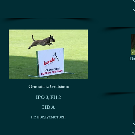
N
N
Da
Granata iz Gratsiano
IPO 3, FH 2
HD A
не предусмотрен
N
N