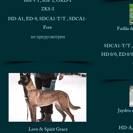
BH/VT, IGP 1, OKD-I
ZKS-I
HD-A1, ED-0, SDCA1-T/T , SDCA1-
Free
Fadila d
не предусмотрен
SDCA1-T/T ,
HD 0/0, ED 0/0,
Jayden 
HD-A, 
Love & Spirit Grace