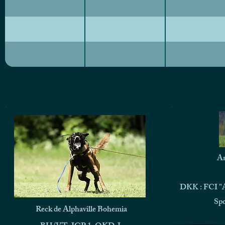
An
DKK : FCI "A
Spo
Reck de Alphaville Bohemia