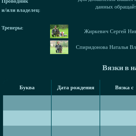
Проводник
данных обращай
и/или владелец:
Тренеры
:
Жиркевич Сергей Ни
Спиридонова Наталья В
Вязки в 
Буква
Дата рождения
Вязка с
Буква
Дата рождения
Вязка с