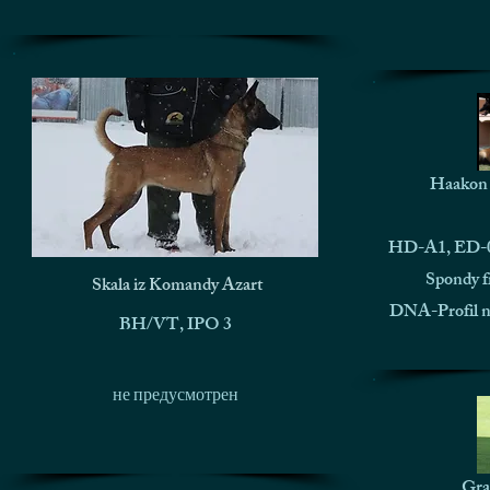
Haakon 
HD-A1, ED-0
Spondy f
Skala iz Komandy Azart
DNA-Profil n
BH/VT, IPO 3
не предусмотрен
Gra