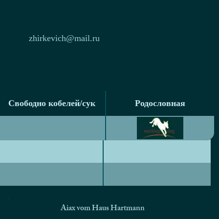
zhirkevich@mail.ru
Свободно кобелей/сук
Родословная
Свободно кобелей/сук
Родословная
Aiax vom Haus Hartmann