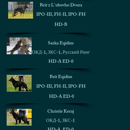
Brit z L`ubovho Dvora
IPO-III, FH-II, IPO-FH
HD-B
Sarka Eqidius
ОКД-1, ЗКС-1, Русский Ринг
HD-A ED-0
Brit Eqidius
IPO-III, FH-II, IPO-FH
HD-A ED-0
Christie Keraj
ОКД-1, ЗКС-1