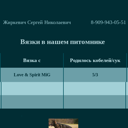
Жиркевич Сергей Николаевич
8-909-943-05-51
Вязки в нашем питомнике
Вязка с
Родилось кобелей/сук
Вязка с
Родилось кобелей/сук
Love & Spirit MiG
5/3