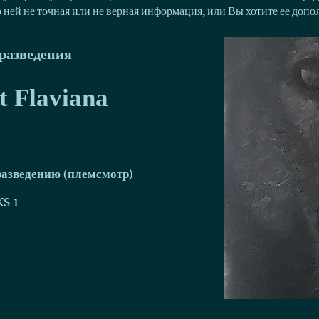
о ней не точная или не верная информация, или Вы хотите ее доп
разведения
t Flaviana
-
разведению (племсмотр)
S 1