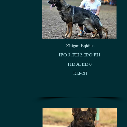
Zhigan Eqidius
IPO 3, FH 2, IPO FH
HD A, ED 0
Kkl-2П