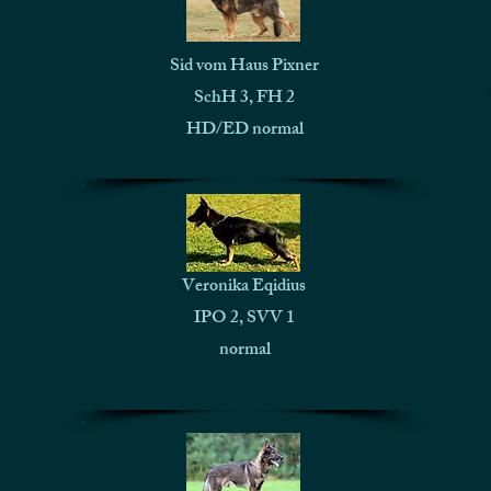
Sid vom Haus Pixner
SchH 3, FH 2
HD/ED normal
Veronika Eqidius
IPO 2, SVV 1
normal