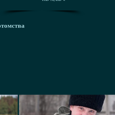
HD-A, ED-0
отомства