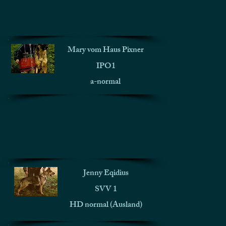
Mary vom Haus Pixner
IPO1
a-normal
Jenny Eqidius
SVV 1
HD normal (Ausland)