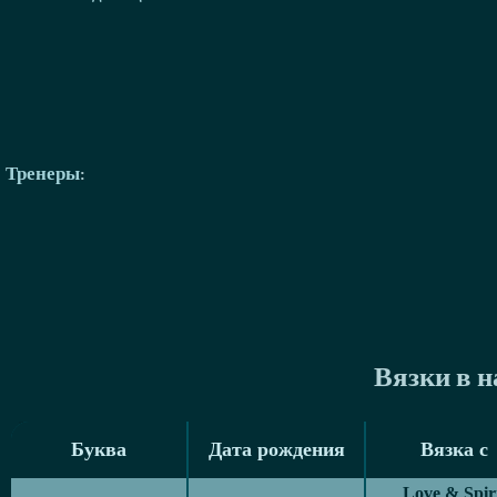
Тренеры
:
Вязки в 
Буква
Дата рождения
Вязка с
Буква
Дата рождения
Вязка с
Love & Spir