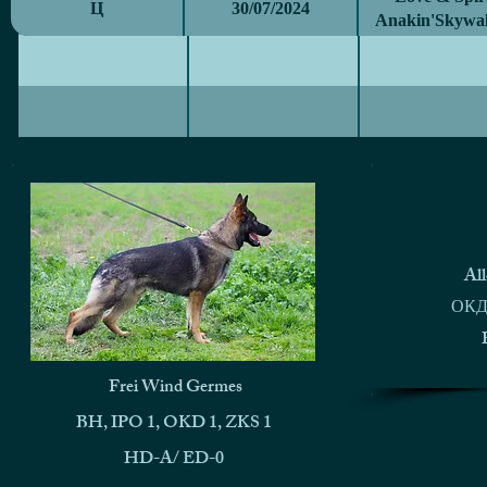
Ц
30/07/2024
Anakin'Skywa
Al
ОКД,
Frei Wind Germes
BH, IPO 1, OKD 1, ZKS 1
HD-A/ ED-0