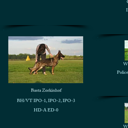
Wo
Polic
Basta Zorkinhof
BH/VT IPO-1, IPO-2, IPO-3
HD-A ED-0
Wo