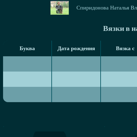
Спиридонова Наталья В
Вязки в 
Буква
Дата рождения
Вязка с
Буква
Дата рождения
Вязка с