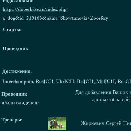
Родословная:
https://doberbase.ru/index.php?
a=dog&id=219163&name=Showtime+iz+Zoosfery
Старты:
Проводник
Достижения:
Interchampion, RusJCH, UkrJCH, BelJCH, MldJCH, RusC
Для добавления Ваших 
Проводник
данных обращай
и/или владелец:
Тренеры
:
Жиркевич Сергей Ни