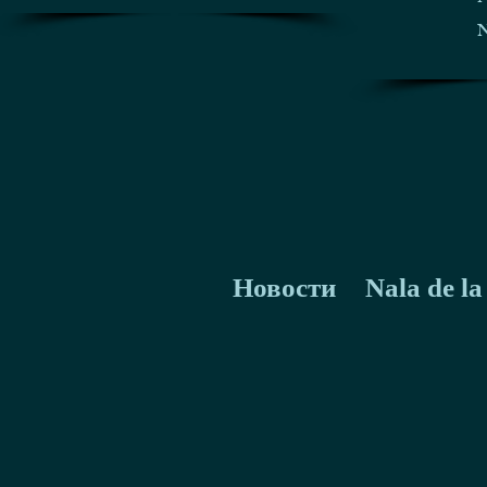
N
Новости
Nala de l