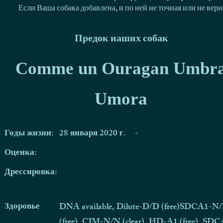
Если Ваша собака добавлена, и по ней не точная или не ве
Предок наших собак
Comme un Ouragan Umbr
Umora
Годы жизни:
28 января 2020 г.
-
Оценка:
Дрессировка:
Здоровье
DNA available, Dilute-D/D (free)SDCA1-N
(free), CJM-N/N (clear), HD-A1 (free), SD