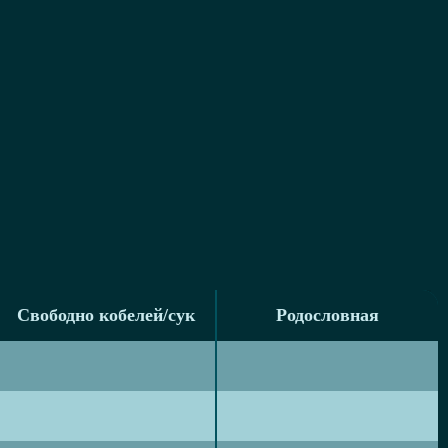
Свободно кобелей/сук
Родословная
Свободно кобелей/сук
Родословная