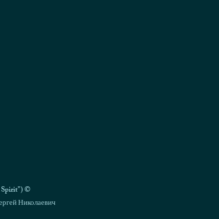
pirit") ©
ергей Николаевич