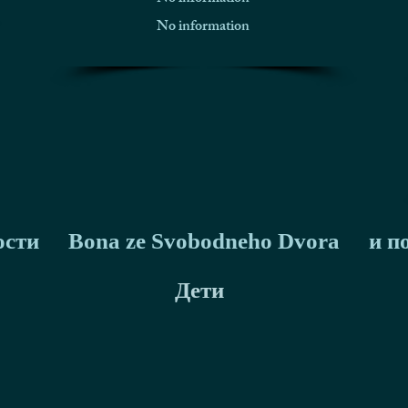
No information
ости
Bona ze Svobodneho Dvora
и п
Дети