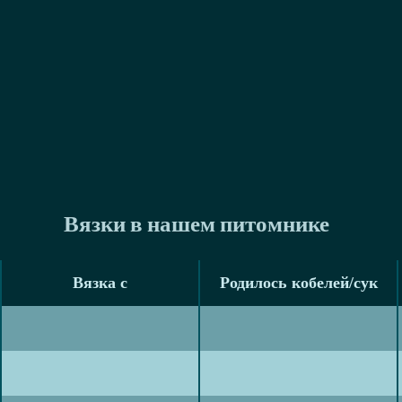
Вязки в нашем питомнике
Вязка с
Родилось кобелей/сук
Вязка с
Родилось кобелей/сук