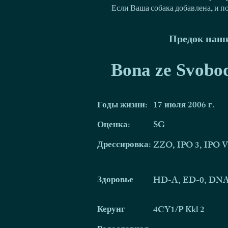
Если Ваша собака добавлена, и п
Предок наши
Bona ze Svobo
Годы жизни:
17 июля 2006 г.
Оценка:
SG
Дрессировка:
ZZO, IPO 3, IPO V,
Здоровье
HD-A, ED-0, DNA
Керунг
4CY1/P Kkl 2