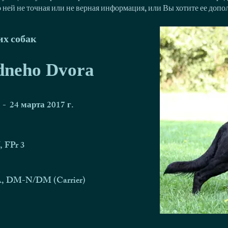
о ней не точная или не верная информация, или Вы хотите ее доп
х собак
dneho Dvora
-
24 марта 2017 г.
 FPr 3
, DM-N/DM (Carrier)