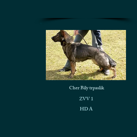
Cher Bily trpaslik
ZVV 1
HD A