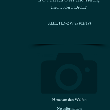
IPO 3, FH 1, IPO FH, HIC=Herding
Instinct Cert, CACIT
Kkl.1, HD-ZW 85 (02/19)
Hexe von den Welfen
No information