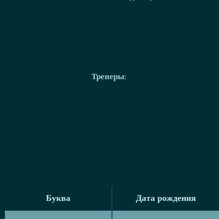
Тренеры
:
Буква
Дата рождения
Буква
Дата рождения