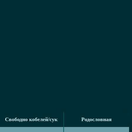
Свободно кобелей/сук
Родословная
Свободно кобелей/сук
Родословная