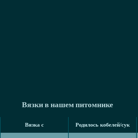
Вязки в нашем питомнике
Вязка с
Родилось кобелей/сук
Вязка с
Родилось кобелей/сук