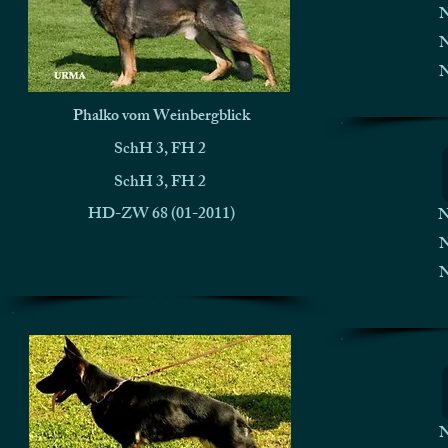
N
N
N
Phalko vom Weinbergblick
SchH 3, FH 2
SchH 3, FH 2
HD-ZW 68 (01-2011)
N
N
N
N