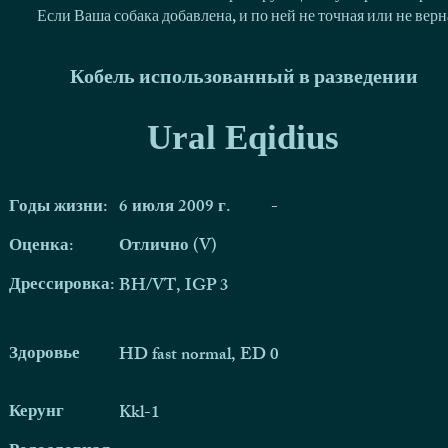
Если Ваша собака добавлена, и по ней не точная или не ве
Кобель использованный в разведении
Ural Eqidius
Годы жизни:
6 июля 2009 г.
-
Оценка:
Отлично (V)
Дрессировка:
BH/VT, IGP 3
Здоровье
HD fast normal, ED 0
Керунг
Kkl-1