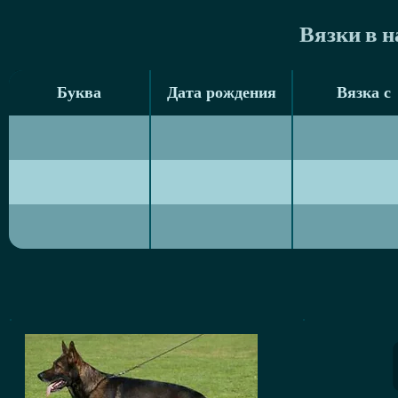
Вязки в 
Буква
Дата рождения
Вязка с
Буква
Дата рождения
Вязка с
Л
31/03/2012
Viktorria Eqid