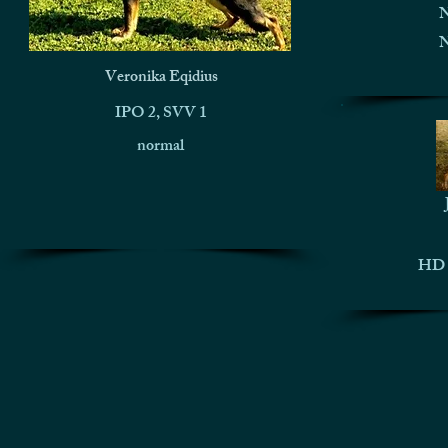
N
N
Veronika Eqidius
IPO 2, SVV 1
normal
HD n