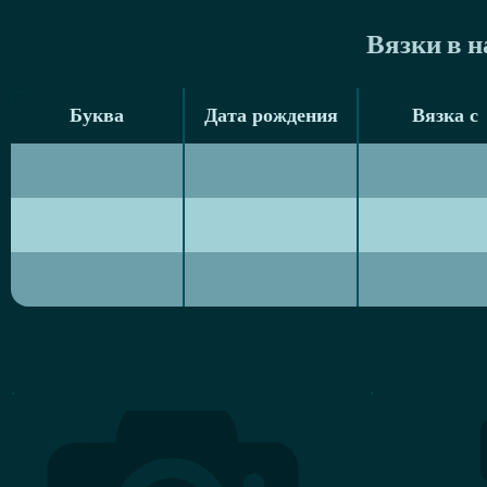
Вязки в 
Буква
Дата рождения
Вязка с
Буква
Дата рождения
Вязка с
З
18/11/2017
Love & Spirit S