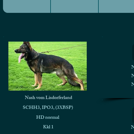
N
N
N
Nash vom Lisdorferland
SCHH3, IPO3, (3XBSP)
HD normal
Kkl 1
N