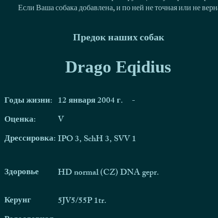
Если Ваша собака добавлена, и по ней не точная или не ве
Предок наших собак
Drago Eqidius
Годы жизни:
12 января 2004 г.
-
Оценка:
V
Дрессировка:
IPO 3, SchH 3, SVV 1
Здоровье
HD normal (CZ) DNA gepr.
Керунг
5JV5/55P 1tr.