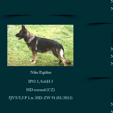
N
N
N
N
N
Nike Eqidius
IPO 3, SchH 3
HD normal (CZ)
5JV5/5,5 P 1.tr. HD-ZW 91 (01/2013)
N
N