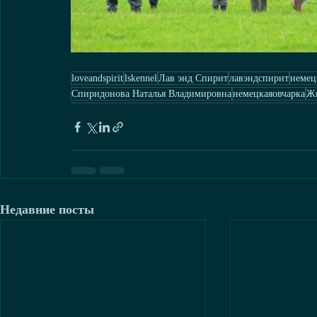
loveandspirit
lskennel
Лав энд Спирит
лавэндспирит
немец
Спиридонова Наталья Владимировна
немецкаяовчарка
Жи
Недавние посты