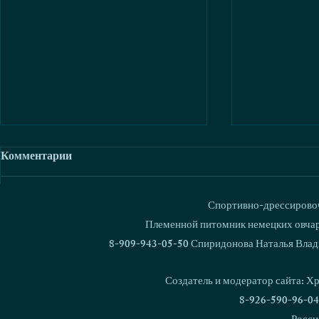
Комментарии
Спортивно-дрессировоч
Ваш комментарий...
Племенной питомник немецких овчаро
8-909-943-05-50 Спиридонова Наталья Влад
В питомнике родился 1000
Кубок Росс
щенок!
Националь
Создатель и модератор сайта: Х
дрессировки
8-926-590-96-04