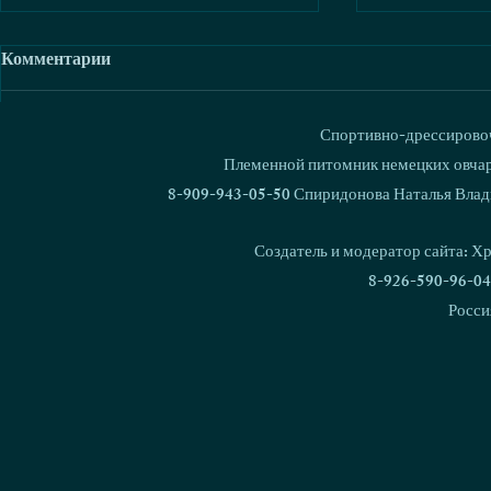
Комментарии
Спортивно-дрессировоч
Ваш комментарий...
Племенной питомник немецких овчаро
8-909-943-05-50 Спиридонова Наталья Влад
В питомнике родился 1000
Кубок Росс
щенок!
Националь
Создатель и модератор сайта: Х
дрессировки
8-926-590-96-04
Росси