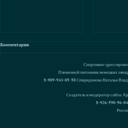
Комментарии
Спортивно-дрессировоч
Ваш комментарий...
Племенной питомник немецких овчаро
8-909-943-05-50 Спиридонова Наталья Влад
Love & Spirit G’Remmy,
Россия. Ку
Gold, Zherar на
2023.11.06.
Создатель и модератор сайта: Х
монопородной выставке
8-926-590-96-04
КЧК в кк
Росси