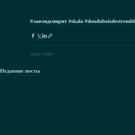
#лавэндспирит
#skala
#donduboisdestrembl
Недавние посты