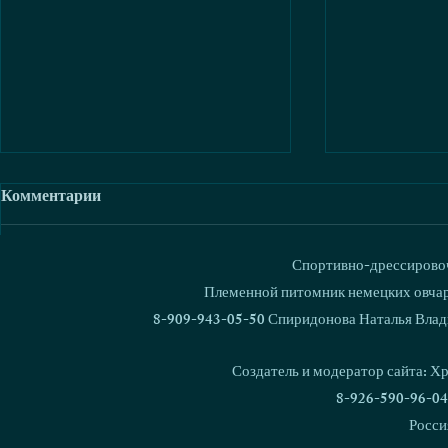
Комментарии
Спортивно-дрессировоч
Ваш комментарий...
Племенной питомник немецких овчаро
8-909-943-05-50 Спиридонова Наталья Влад
Love & Spirit Freddy Cruger -
Love & Spir
Чемпион НКП и Гранд
Чемпион Ро
Создатель и модератор сайта: Х
Чемпион России
РКФ
8-926-590-96-04
Росси