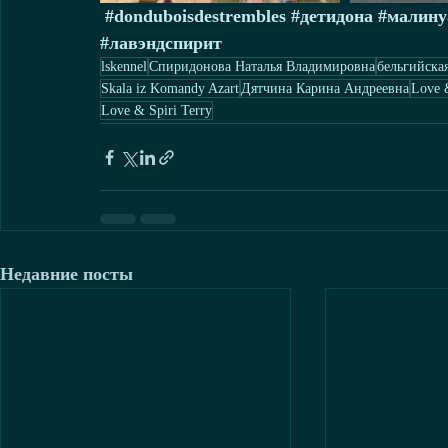
#donduboisdestrembles
#детидона
#малину
#лавэндспирит
lskennel
Спиридонова Наталья Владимировна
бельгийска
Skala iz Komandy Azart
Дятчина Карина Андреевна
Love &
Love & Spiri Terry
Недавние посты