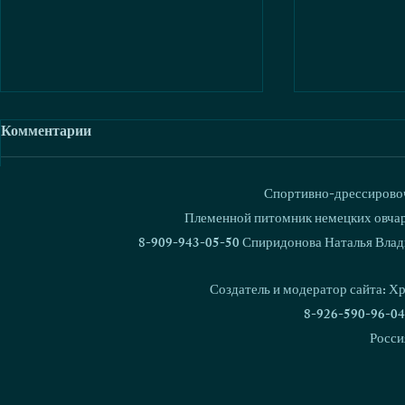
Комментарии
Спортивно-дрессировоч
Ваш комментарий...
Племенной питомник немецких овчаро
8-909-943-05-50 Спиридонова Наталья Влад
Кубок России по
Людмила Бу
Национальным Видам
Spirit Dzhe
Создатель и модератор сайта: Х
дрессировки 2026!
кинолог и 
8-926-590-96-04
служебная 
Росси
2025г