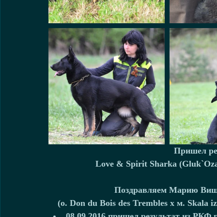
Пришел ре
Love & Spirit Sharka (Gluk`Oz
Поздравляем Марию Вишне
(о. Don du Bois des Trembles х м. Skala
08.09.2016 пришел результат из РКФ п