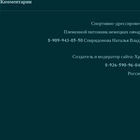
Комментарии
Спортивно-дрессировоч
Ваш комментарий...
Племенной питомник немецких овчаро
8-909-943-05-50 Спиридонова Наталья Влад
Love & Spirit Freddy Cruger -
Продана. Lo
Чемпион НКП и Гранд
Esenia. Win
Создатель и модератор сайта: Х
Чемпион России
Love & Spiri
8-926-590-96-04
Росси