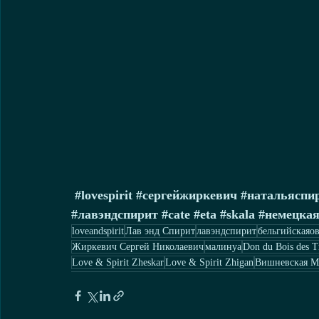
#lovespirit
#сергейжиркевич
#натальяспи
#лавэндспирит
#cate
#eta
#skala
#немецка
loveandspirit
Лав энд Спирит
лавэндспирит
бельгийскаяо
Жиркевич Сергей Николаевич
малинуа
Don du Bois des T
Love & Spirit Zheskar
Love & Spirit Zhigan
Вишневская М