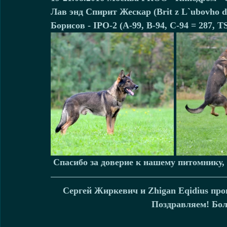
Лав энд Спирит Жескар (Brit z L`ubovho dv
Борисов - IPO-2 (А-99, В-94, С-94 = 287, T
 Спасибо за доверие к нашему питомнику, 
Сергей Жиркевич и Zhigan Eqidius про
Поздравляем! Бол