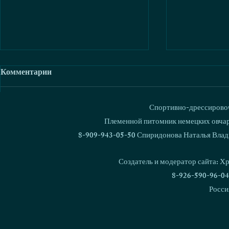
Комментарии
Спортивно-дрессировоч
Ваш комментарий...
Племенной питомник немецких овчаро
8-909-943-05-50 Спиридонова Наталья Влад
Дрессировка с любовью.
Кинодром - 
Курс Натальи Спиридоновой
Результаты
Создатель и модератор сайта: Х
8-926-590-96-04
Росси