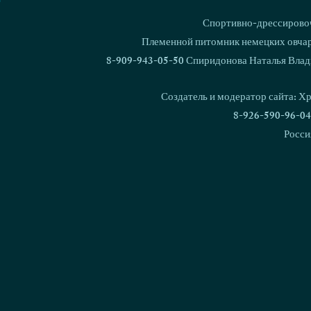
Спортивно-дрессировоч
Евразия-20
Ваш комментарий...
Племенной питомник немецких овчаро
8-909-943-05-50 Спиридонова Наталья Влад
Людмила Булатова и Love &
Spirit Dzhetta - Лучший
Создатель и модератор сайта: Х
кинолог и Лучшая
8-926-590-96-04
служебная собака МВД РФ
Росси
2025г