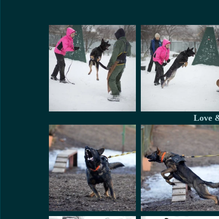
Love &