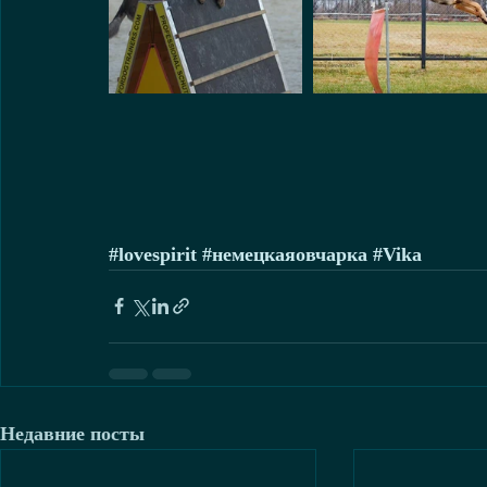
#lovespirit
#немецкаяовчарка
#Vika
Недавние посты