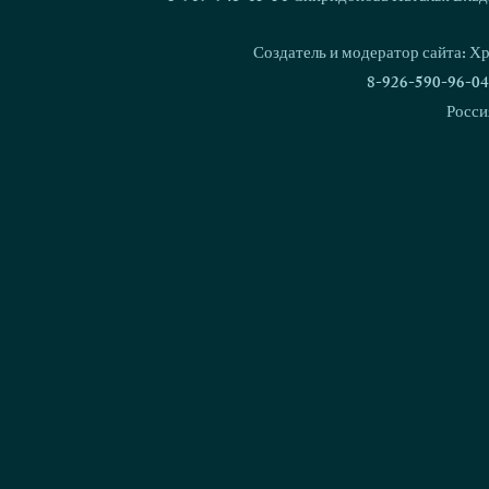
"Золотой о
Выставочные успехи Love &
Spirit Zherar и Zhagira
Создатель и модератор сайта: Х
8-926-590-96-04
Росси