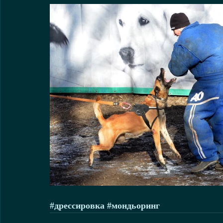
#дрессировка
#мондьоринг