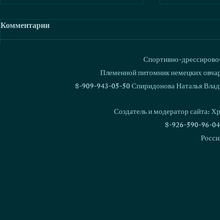
Комментарии
Спортивно-дрессировоч
Ваш комментарий...
Племенной питомник немецких овчаро
8-909-943-05-50 Спиридонова Наталья Влад
Кубок России по
Love & Spir
Национальным Видам
FCI-IGP-3
Создатель и модератор сайта: Х
дрессировки 2026!
8-926-590-96-04
Росси