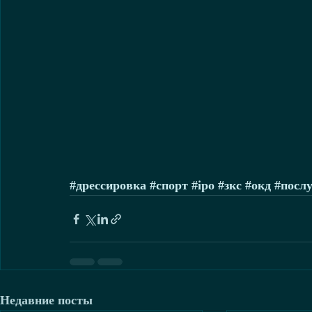
#дрессировка
#спорт
#ipo
#зкс
#окд
#посл
Недавние посты