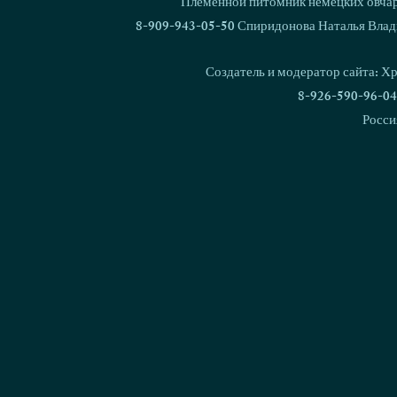
Племенной питомник немецких овчаро
8-909-943-05-50 Спиридонова Наталья Влад
Кубок России по
Love & Spir
Национальным Видам
FCI-IGP-3
Создатель и модератор сайта: Х
дрессировки 2026!
8-926-590-96-04
Росси