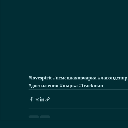
#lovespirit
#немецкаяовчарка
#лавэндспир
#достижения
#шарка
#trackman