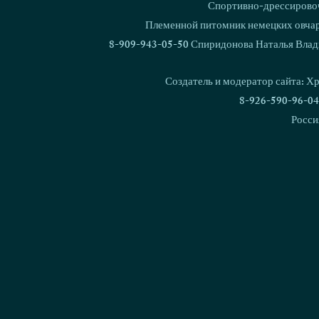
Спортивно-дрессировоч
Ваш комментарий...
Племенной питомник немецких овчаро
8-909-943-05-50 Спиридонова Наталья Влад
В питомнике родился 1000
Кубок Росс
щенок!
Националь
Создатель и модератор сайта: Х
дрессировки
8-926-590-96-04
Росси