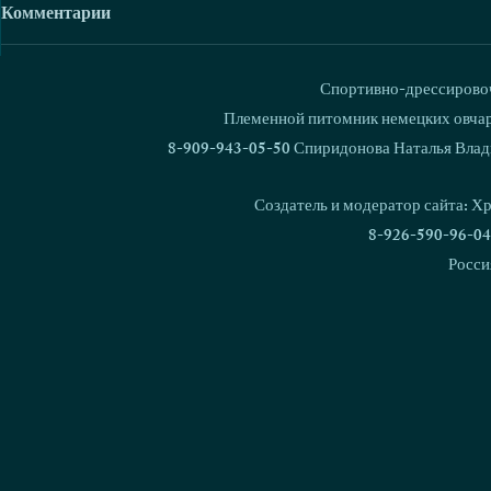
Комментарии
Спортивно-дрессировоч
Ваш комментарий...
Племенной питомник немецких овчаро
8-909-943-05-50 Спиридонова Наталья Влад
Кубок России по
Love & Spir
Национальным Видам
FCI-IGP-3
Создатель и модератор сайта: Х
дрессировки 2026!
8-926-590-96-04
Росси