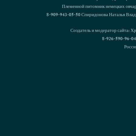
Ваш комментарий...
Племенной питомник немецких овчаро
8-909-943-05-50 Спиридонова Наталья Влад
Спиридонова Наталья
Авторские 
Владимировна -
Спиридонов
Создатель и модератор сайта: Х
заслуженный деятель РКФ
актуальны
8-926-590-96-04
темам!
Росси