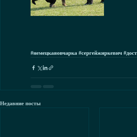
#немецкаяовчарка
#сергейжиркевич
#дос
Недавние посты