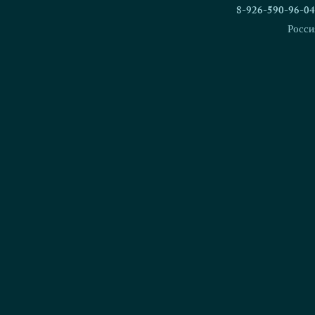
Чемпион России
РКФ
8-926-590-96-04
Росси