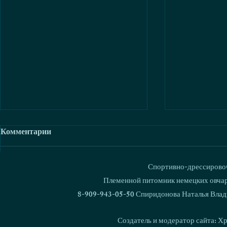
Комментарии
Спортивно-дрессировоч
Ваш комментарий...
Племенной питомник немецких овчаро
8-909-943-05-50 Спиридонова Наталья Влад
Love & Spirit Freddy Cruger -
Love & Spir
Чемпион НКП и Гранд
Чемпион Ро
Создатель и модератор сайта: Х