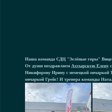
Наша команда СДЦ "Зелёные горы" Вице-
От души 
поздравляем
Ахтырскую Елену
 с
Никифорову Ирину с 
немецкой овчаркой 
овчаркой 
Грейс! 
И тренера команды Ната