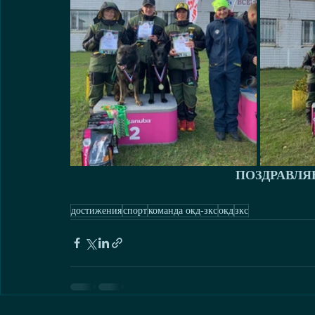
ПОЗДРАВЛЯ
достижения
спорт
команда окд-зкс
окд
зкс