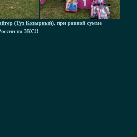
айгер (Туз Козырный)
, при равной сумме 
оссии по ЗКС!!