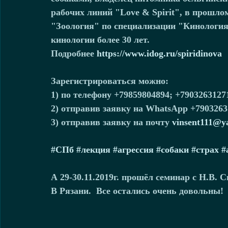
рабочих линий "Lоve & Spirit", в прошло
"Зоология" по специализации "Кинологи
кинологии более 30 лет. 
Подробнее 
https://www.idog.ru/spiridinova
Зарегистрироваться можно:
1) по телефону +79859804894; +7903263127
2) отправив заявку на WhatsApp +7903263
3) отправив заявку на почту 
vinsent111@y
#СПб
#лекция
#агрессия
#собаки
#страх
#
А 29-30.11.2019г. прошёл семинар с Н.В
В Рязани.  Все остались очень довольны!