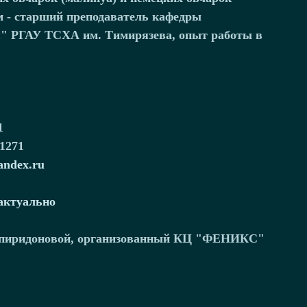
м - старший преподаватель кафедры 
я" РГАУ ТСХА им. Тимирязева, опыт работы в 
1
1271
andex.ru
актуально
. Спиридоновой, организованный КЦ "ФЕНИКС" 