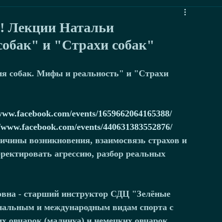
! Лекции Натальи
собак" и "Страхи собак"
/www.facebook.com/events/1659662064165388/
//www.facebook.com/events/440631383552876/
ричины возникновения, взаимосвязь страхов и 
рректировать агрессию, разбор реальных 
вна - старший инструктор СДЦ "Зелёные 
ональным и международным видам спорта с 
х овчарок (малинуа) и немецких овчарок 