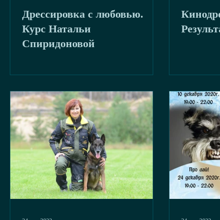
Дрессировка с любовью.
Кинодро
буря
2020
Курс Натальи
Резуль
Спиридоновой