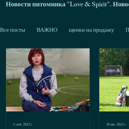
Новости питомника "Love & Spirit". Нов
Все посты
ВАЖНО
щенки на продажу
П
Trackman
Немецкие овчарки
Малинуа
Don du Bois des Trembles и его дети
Zhigan 
2014
2013
Тренинги и семинары
Др
будни
джек-рассел терьер
Сергей Жир
1 сент. 2023 г.
30 авг. 2023 г.