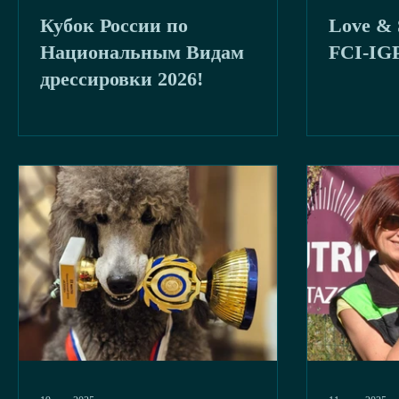
Кубок России по
Love & 
буря
2020
Национальным Видам
FCI-IG
дрессировки 2026!