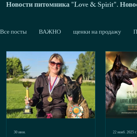
Новости питомника "Love & Spirit". Нов
Все посты
ВАЖНО
щенки на продажу
П
Trackman
Немецкие овчарки
Малинуа
Don du Bois des Trembles и его дети
Zhigan 
2014
2013
Тренинги и семинары
Др
будни
джек-рассел терьер
Сергей Жир
30 июн.
22 нояб. 2025 г.