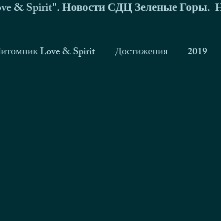
ve & Spirit". Новости СДЦ Зеленые Горы. 
итомник Love & Spirit
Достижения
2019
Bois des Trembles и его дети
Zhigan Eqidius и ег
ессировка
выставки
на службе
СМИ
порт
Скала
буря
2020