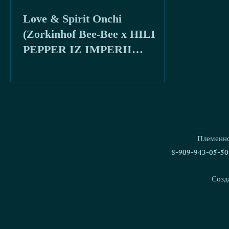
Love & Spirit Onchi
(Zorkinhof Bee-Bee x HILI
PEPPER IZ IMPERII
JAMPER) 2x Лучший бэби. г.
Влади
Племенно
8-909-943-05-50
Созд