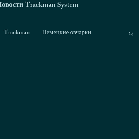
Новости Trackman System
Trackman
Немецкие овчарки
о дети
2018
2017
2016
2015
будни
джек-рассел терьер