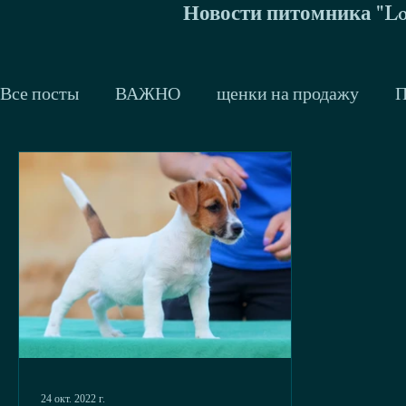
Новости питомника "Lo
Все посты
ВАЖНО
щенки на продажу
П
Малинуа
Наталья Спиридонова
Don du 
2014
2013
Тренинги и семинары
Др
Сергей Жиркевич
Глюкоза Эквидиус
с
24 окт. 2022 г.