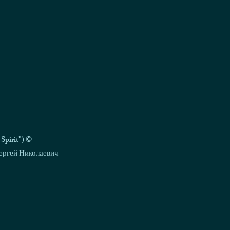
pirit") ©
ергей Николаевич